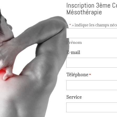
Inscription 3ème C
Mésothérapie
«
» indique les champs néc
*
Prénom
E-mail
Téléphone
*
Service